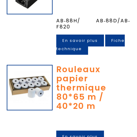
AB‐88H/ AB‐88D/AB‐
F820
En savoir plus
Fiche
technique
Rouleaux
papier
thermique
80*65 m /
40*20 m
En savoir plus